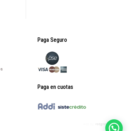
Paga Seguro
os
Paga en cuotas
web by:
redgrinblu