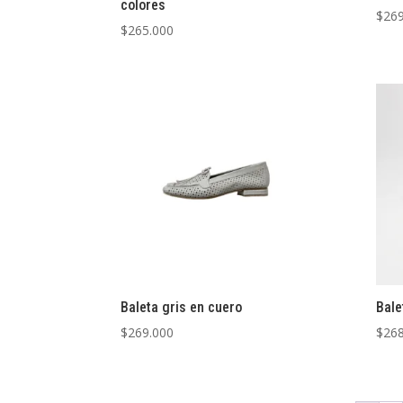
colores
$
269
$
265.000
Baleta gris en cuero
Bale
$
269.000
$
268