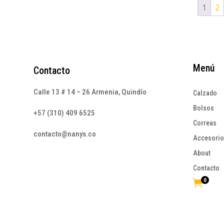
1
2
Menú
Contacto
Calle 13 # 14 – 26 Armenia, Quindío
Calzado
Bolsos
+57 (310) 409 6525
Correas
contacto@nanys.co
Accesori
About
Contacto
0
