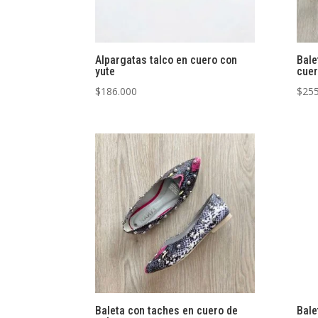
Alpargatas talco en cuero con
Bale
yute
cuer
$
186.000
$
255
Baleta con taches en cuero de
Bale