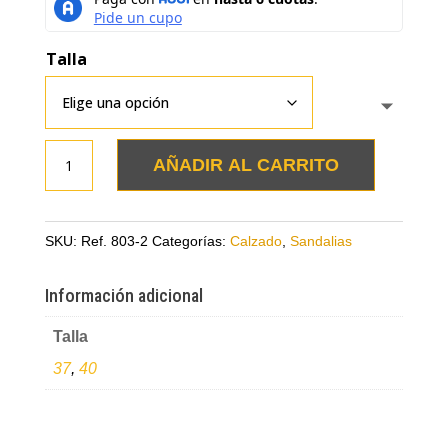
Talla
Sandalia
AÑADIR AL CARRITO
talco
en
cuero
SKU:
Ref. 803-2
Categorías:
Calzado
,
Sandalias
con
moño
Información adicional
cantidad
Talla
37
,
40