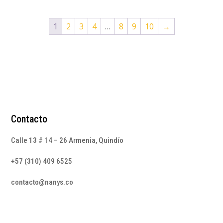
1
2
3
4
…
8
9
10
→
Contacto
Calle 13 # 14 – 26 Armenia, Quindío
+57 (310) 409 6525
contacto@nanys.co