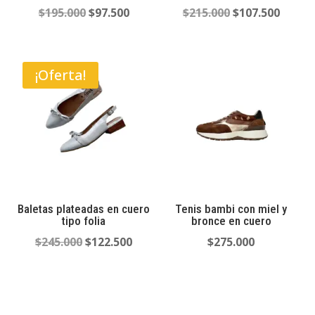
El
El
El
El
$
195.000
$
97.500
$
215.000
$
107.500
precio
precio
precio
precio
original
actual
original
actual
era:
es:
era:
es:
¡Oferta!
$195.000.
$97.500.
$215.000.
$107.5
Baletas plateadas en cuero
Tenis bambi con miel y
tipo folia
bronce en cuero
El
El
$
245.000
$
122.500
$
275.000
precio
precio
original
actual
era:
es:
$245.000.
$122.500.