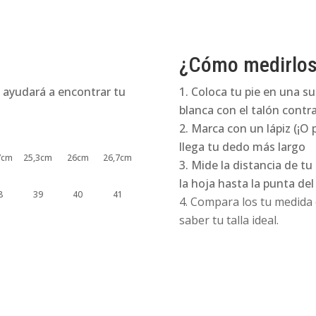
¿Cómo medirlo
 ayudará a encontrar tu
Coloca tu pie en una su
blanca con el talón contra
Marca con un lápiz (¡O 
llega tu dedo más largo
7cm
25,3cm
26cm
26,7cm
Mide la distancia de tu
la hoja hasta la punta de
8
39
40
41
Compara los tu medida e
saber tu talla ideal.