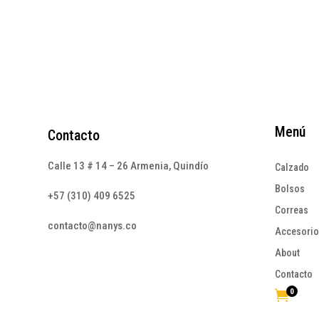
era:
es:
$195.000.
$117.000.
Menú
Contacto
Calle 13 # 14 – 26 Armenia, Quindío
Calzado
Bolsos
+57 (310) 409 6525
Correas
contacto@nanys.co
Accesori
About
Contacto
0
