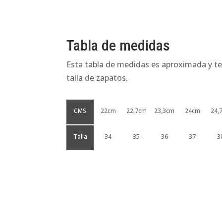
Tabla de medidas
Esta tabla de medidas es aproximada y te
talla de zapatos.
CMS
22cm
22,7cm
23,3cm
24cm
24,
Talla
34
35
36
37
3
Productos relacionados