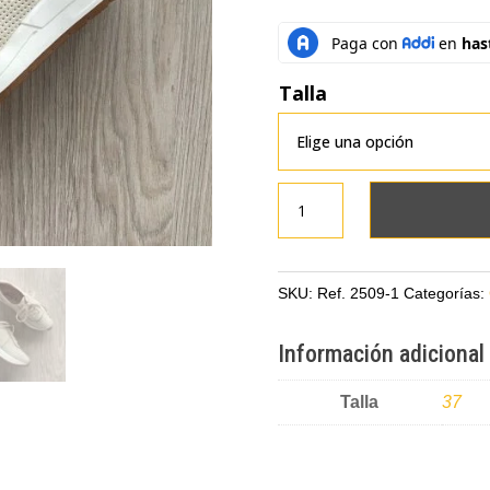
Talla
Tenis
talco
en
cuero
SKU:
Ref. 2509-1
Categorías:
gradado
cantidad
Información adicional
Talla
37