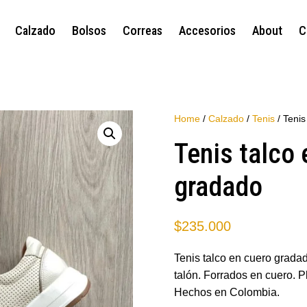
Calzado
Bolsos
Correas
Accesorios
About
C
Home
/
Calzado
/
Tenis
/ Tenis
Tenis talco 
gradado
$
235.000
Tenis talco en cuero grada
talón. Forrados en cuero. 
Hechos en Colombia.