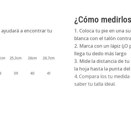
¿Cómo medirlo
 ayudará a encontrar tu
Coloca tu pie en una su
blanca con el talón contra
Marca con un lápiz (¡O 
llega tu dedo más largo
7cm
25,3cm
26cm
26,7cm
Mide la distancia de tu
la hoja hasta la punta de
8
39
40
41
Compara los tu medida e
saber tu talla ideal.