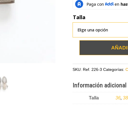
Talla
AÑADI
Zapatos
bronce
en
SKU:
Ref. 226-3
Categorías:
C
cuero
tipo
Información adicional
canasta
cantidad
Talla
36
,
38