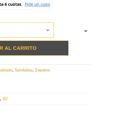
R AL CARRITO
alzado
,
Sandalias
,
Zapatos
,
40