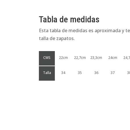
Tabla de medidas
Esta tabla de medidas es aproximada y te
talla de zapatos.
CMS
22cm
22,7cm
23,3cm
24cm
24,
Talla
34
35
36
37
3
Productos relacionados