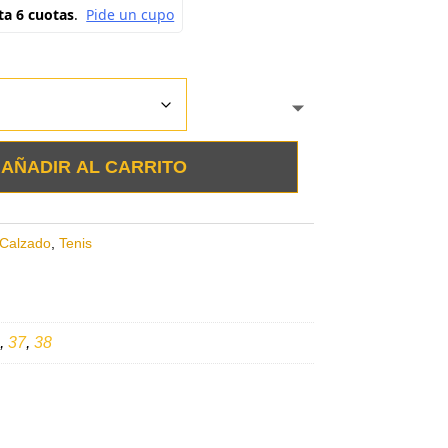
AÑADIR AL CARRITO
Calzado
,
Tenis
,
37
,
38