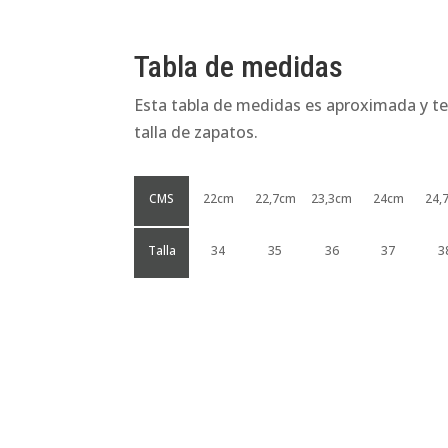
Tabla de medidas
Esta tabla de medidas es aproximada y te
talla de zapatos.
CMS
22cm
22,7cm
23,3cm
24cm
24,
Talla
34
35
36
37
3
Productos relacionados