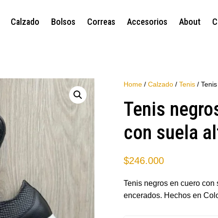
Calzado
Bolsos
Correas
Accesorios
About
C
Home
/
Calzado
/
Tenis
/ Tenis
Tenis negro
con suela al
$
246.000
Tenis negros en cuero con 
encerados. Hechos en Col