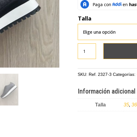
Talla
Tenis
negros
en
cuero
SKU:
Ref. 2327-3
Categorías:
con
suela
Información adicional
alta
cantidad
Talla
35
,
36