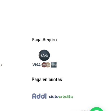
$195.000.
$117.000.
Paga Seguro
os
Paga en cuotas