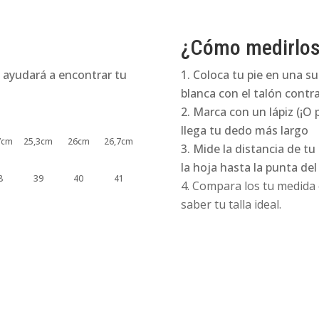
¿Cómo medirlo
 ayudará a encontrar tu
Coloca tu pie en una su
blanca con el talón contra
Marca con un lápiz (¡O 
llega tu dedo más largo
7cm
25,3cm
26cm
26,7cm
Mide la distancia de tu
la hoja hasta la punta de
8
39
40
41
Compara los tu medida e
saber tu talla ideal.