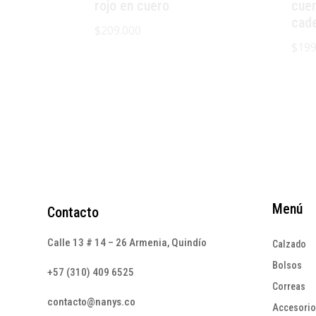
rojo en cuero
cue
cad
$
209.000
$
199
Menú
Contacto
Calle 13 # 14 – 26 Armenia, Quindío
Calzado
Bolsos
+57 (310) 409 6525
Correas
contacto@nanys.co
Accesori