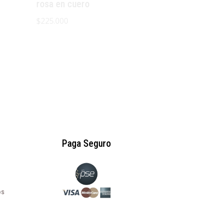
rosa en cuero
$
225.000
Paga Seguro
os