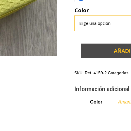
Color
AÑADI
Bolso
amarillo
en
SKU:
Ref. 4159-2
Categorías:
cuero
tipo
Información adicional
folia
con
Color
Amaril
cadena
cantidad