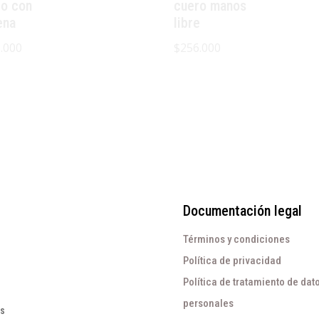
ro con
cuero manos
ena
libre
.000
$
256.000
Documentación legal
Términos y condiciones
Política de privacidad
Política de tratamiento de dat
personales
os