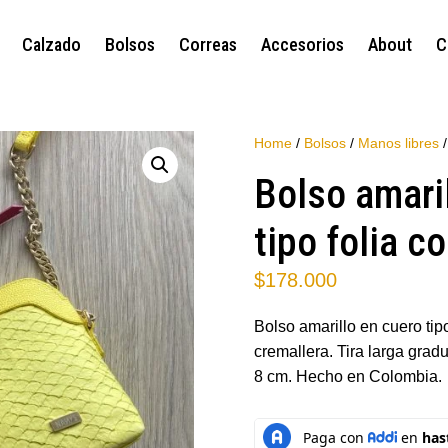
Calzado
Bolsos
Correas
Accesorios
About
C
Home
/
Bolsos
/
Manos libres
/
Bolso amari
tipo folia c
$
178.000
Bolso amarillo en cuero ti
cremallera. Tira larga grad
8 cm. Hecho en Colombia.