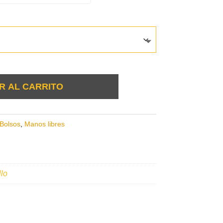
R AL CARRITO
Bolsos
,
Manos libres
lo