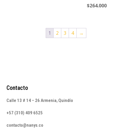
$
264.000
1
2
3
4
→
Contacto
Calle 13 # 14 – 26 Armenia, Quindío
+57 (310) 409 6525
contacto@nanys.co