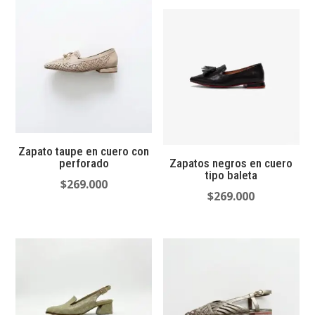
preci
desd
$269
hast
$2.6
Zapato taupe en cuero con
perforado
Zapatos negros en cuero
tipo baleta
$
269.000
$
269.000