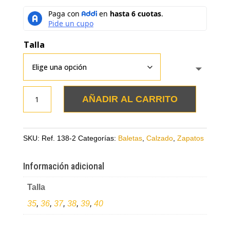
Talla
Baletas
AÑADIR AL CARRITO
plateadas
punta
cuadrada
SKU:
Ref. 138-2
Categorías:
Baletas
,
Calzado
,
Zapatos
en
cuero
Información adicional
cantidad
Talla
35
,
36
,
37
,
38
,
39
,
40