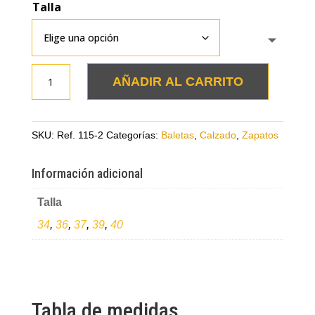
Talla
Baletas
AÑADIR AL CARRITO
talco
en
cuero
SKU:
Ref. 115-2
Categorías:
Baletas
,
Calzado
,
Zapatos
cantidad
Información adicional
Talla
34
,
36
,
37
,
39
,
40
Tabla de medidas