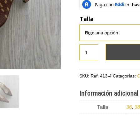
Talla
Zapatos
bambi
en
cuero
SKU:
Ref. 413-4
Categorías:
C
peludo
cantidad
Información adicional
Talla
36
,
38