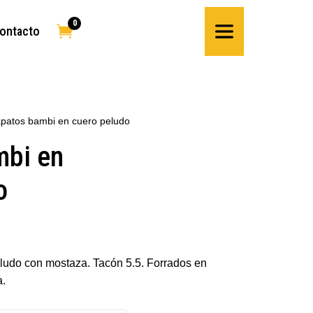
0

ontacto
patos bambi en cuero peludo
mbi en
o
ludo con mostaza. Tacón 5.5. Forrados en
.