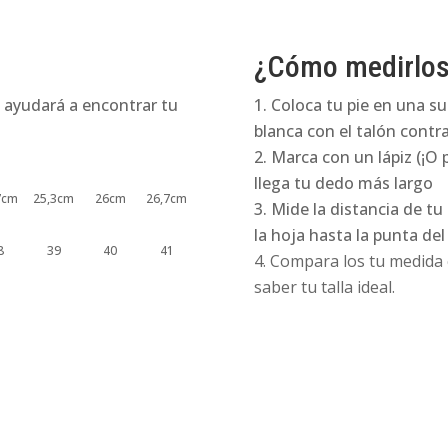
¿Cómo medirlo
 ayudará a encontrar tu
Coloca tu pie en una su
blanca con el talón contra
Marca con un lápiz (¡O 
llega tu dedo más largo
7cm
25,3cm
26cm
26,7cm
Mide la distancia de tu
la hoja hasta la punta de
8
39
40
41
Compara los tu medida e
saber tu talla ideal.