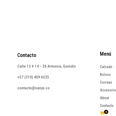
$185.000.
$60.000.
Menú
Contacto
Calle 13 # 14 – 26 Armenia, Quindío
Calzado
Bolsos
+57 (310) 409 6525
Correas
contacto@nanys.co
Accesori
About
Contacto
0
