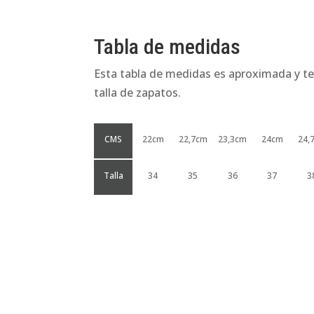
Tabla de medidas
Esta tabla de medidas es aproximada y te
talla de zapatos.
CMS
22cm
22,7cm
23,3cm
24cm
24,
Talla
34
35
36
37
3
Productos relacionados