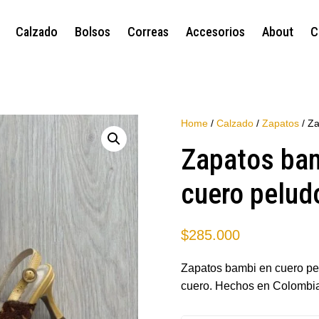
Calzado
Bolsos
Correas
Accesorios
About
C
Home
/
Calzado
/
Zapatos
/ Za
Zapatos ba
cuero pelud
$
285.000
Zapatos bambi en cuero pe
cuero. Hechos en Colombia