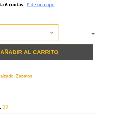
AÑADIR AL CARRITO
alzado
,
Zapatos
,
39