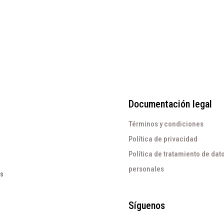
era:
es:
$209.000.
$60.000.
Documentación legal
Términos y condiciones
Política de privacidad
Política de tratamiento de dat
personales
os
Síguenos