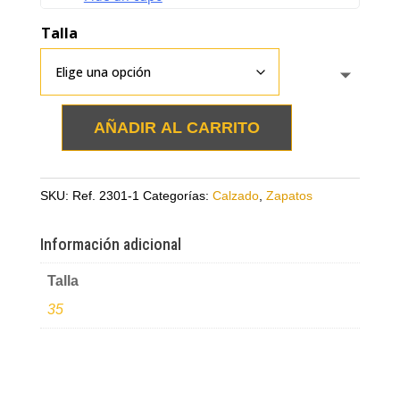
Talla
AÑADIR AL CARRITO
Zapatos
talco
en
SKU:
Ref. 2301-1
Categorías:
Calzado
,
Zapatos
cuero
con
Información adicional
hebilla
cantidad
Talla
35