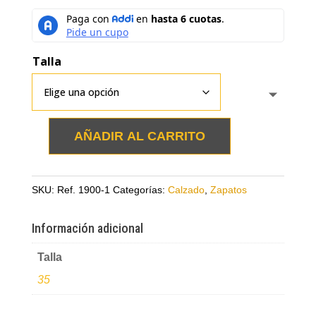
Talla
AÑADIR AL CARRITO
Zapatos
beige
en
SKU:
Ref. 1900-1
Categorías:
Calzado
,
Zapatos
cuero
tipo
Información adicional
folia
y
Talla
hebilla
35
cantidad