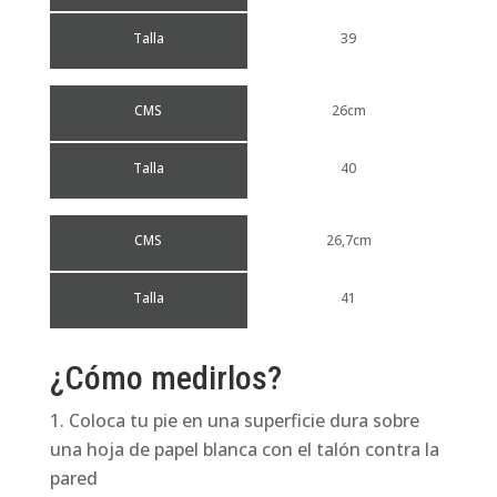
Talla
39
CMS
26cm
Talla
40
CMS
26,7cm
Talla
41
¿Cómo medirlos?
Coloca tu pie en una superficie dura sobre
una hoja de papel blanca con el talón contra la
pared