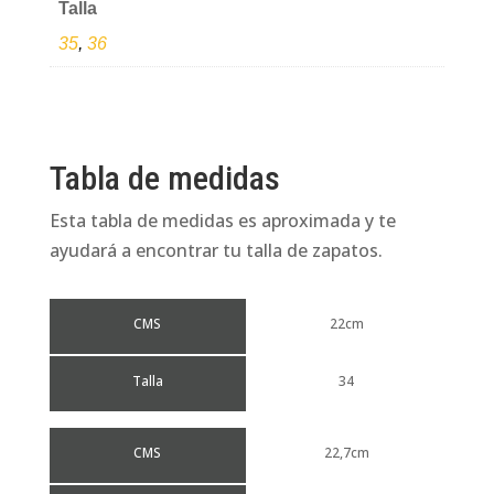
Talla
cantidad
35
,
36
Tabla de medidas
Esta tabla de medidas es aproximada y te
ayudará a encontrar tu talla de zapatos.
CMS
22cm
Talla
34
CMS
22,7cm