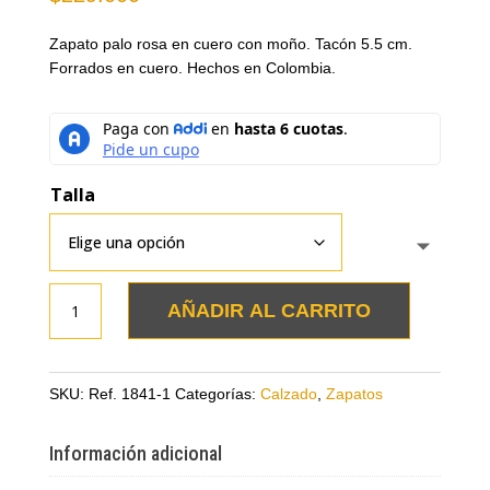
Zapato palo rosa en cuero con moño. Tacón 5.5 cm.
Forrados en cuero. Hechos en Colombia.
Talla
Zapato
AÑADIR AL CARRITO
palo
rosa
en
SKU:
Ref. 1841-1
Categorías:
Calzado
,
Zapatos
cuero
con
Información adicional
moño