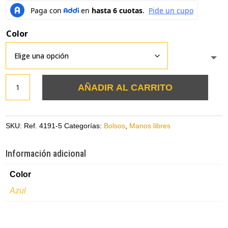
Color
Bolso
AÑADIR AL CARRITO
manos
libres
azul
SKU:
Ref. 4191-5
Categorías:
Bolsos
,
Manos libres
con
rojo
Información adicional
en
Color
cuero
cantidad
Azul