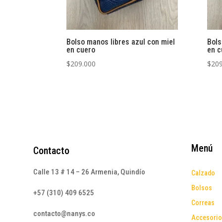
Bolso manos libres azul con miel
Bols
en cuero
en c
$
209.000
$
209
Menú
Contacto
Calle 13 # 14 – 26 Armenia, Quindío
Calzado
Bolsos
+57 (310) 409 6525
Correas
contacto@nanys.co
Accesori