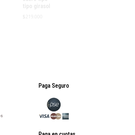
tipo girasol
$
219.000
Paga Seguro
os
Paga en cuotas