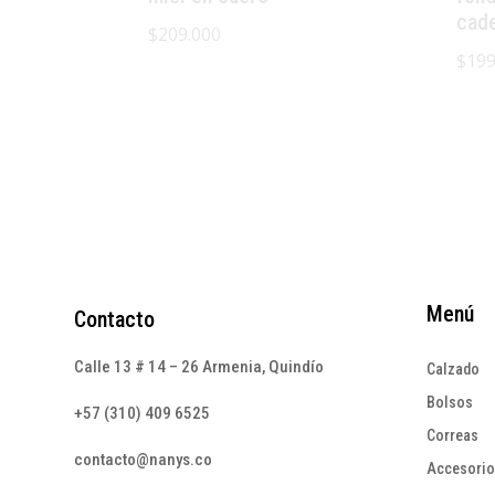
cad
$
209.000
$
199
Menú
Contacto
Calle 13 # 14 – 26 Armenia, Quindío
Calzado
Bolsos
+57 (310) 409 6525
Correas
contacto@nanys.co
Accesori