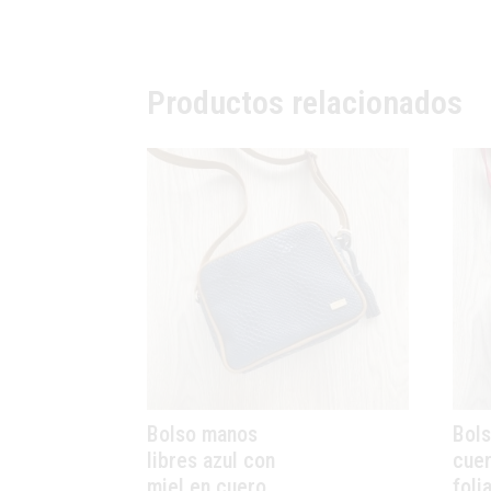
Productos relacionados
Bolso manos
Bols
libres azul con
cuer
miel en cuero
foli