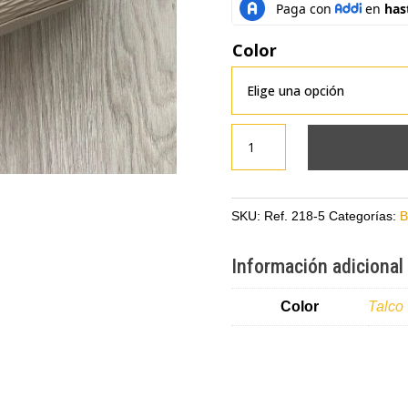
Color
Bolso
manos
libres
talco
SKU:
Ref. 218-5
Categorías:
B
en
cuero
Información adicional
cantidad
Color
Talco