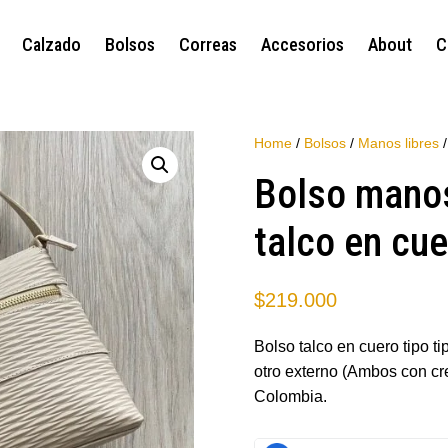
Calzado
Bolsos
Correas
Accesorios
About
C
Home
/
Bolsos
/
Manos libres
/
Bolso manos
talco en cue
$
219.000
Bolso talco en cuero tipo t
otro externo (Ambos con cr
Colombia.