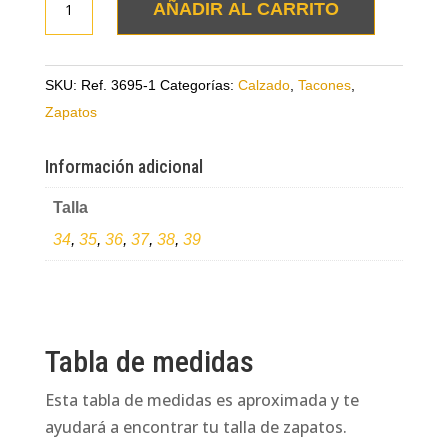
AÑADIR AL CARRITO
tipo
estileto
blanco
SKU:
Ref. 3695-1
Categorías:
Calzado
,
Tacones
,
en
Zapatos
cuero
tipo
Información adicional
folia
Talla
cantidad
34
,
35
,
36
,
37
,
38
,
39
Tabla de medidas
Esta tabla de medidas es aproximada y te
ayudará a encontrar tu talla de zapatos.