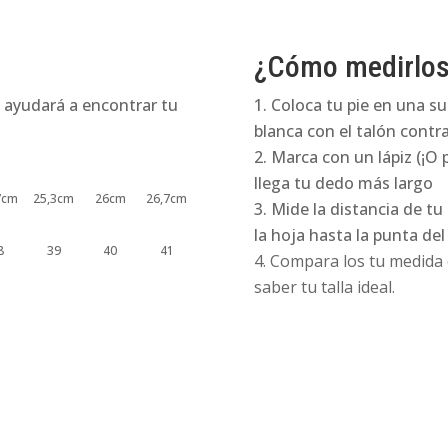
¿Cómo medirlo
 ayudará a encontrar tu
Coloca tu pie en una su
blanca con el talón contra
Marca con un lápiz (¡O 
llega tu dedo más largo
7cm
25,3cm
26cm
26,7cm
Mide la distancia de tu
la hoja hasta la punta de
8
39
40
41
Compara los tu medida e
saber tu talla ideal.