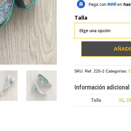
Talla
AÑADI
Zapatos
tornasol
en
SKU:
Ref. 220-2
Categorías:
C
cuero
cantidad
Información adicional
Talla
36
,
38