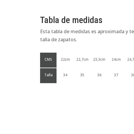
Tabla de medidas
Esta tabla de medidas es aproximada y te
talla de zapatos.
CMS
22cm
22,7cm
23,3cm
24cm
24,
Talla
34
35
36
37
3
Productos relacionados