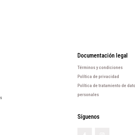
era:
es:
$215.000.
$107.500.
Documentación legal
Términos y condiciones
Política de privacidad
Política de tratamiento de dat
personales
os
Síguenos