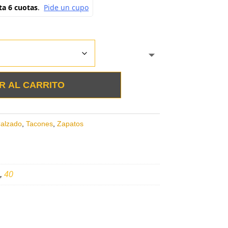
R AL CARRITO
alzado
,
Tacones
,
Zapatos
,
40