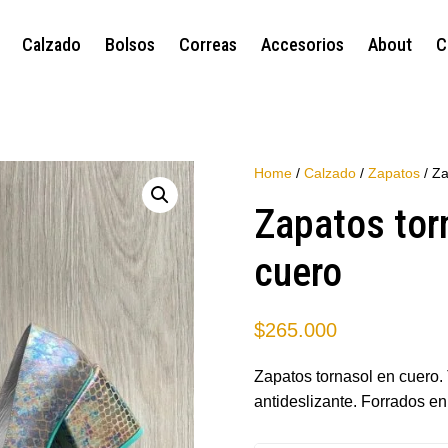
Calzado
Bolsos
Correas
Accesorios
About
C
Home
/
Calzado
/
Zapatos
/ Za
Zapatos tor
cuero
$
265.000
Zapatos tornasol en cuero.
antideslizante. Forrados e