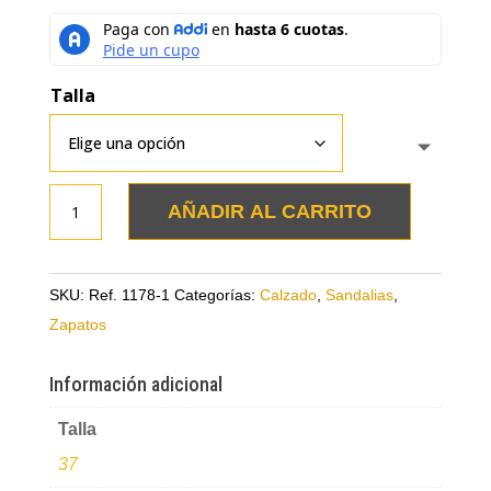
Talla
Zapatos
AÑADIR AL CARRITO
talco
en
cuero
SKU:
Ref. 1178-1
Categorías:
Calzado
,
Sandalias
,
con
Zapatos
plataforma
en
Información adicional
yute
Talla
cantidad
37