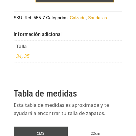
en
cuero
SKU:
Ref. 555-7
Categorías:
Calzado
,
Sandalias
con
aplique
Información adicional
dorado
Talla
cantidad
34
,
35
Tabla de medidas
Esta tabla de medidas es aproximada y te
ayudará a encontrar tu talla de zapatos.
CMS
22cm