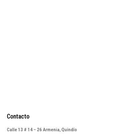
Sandalias doradas en
cuero cruzadas
$
235.000
Contacto
Calle 13 # 14 – 26 Armenia, Quindío