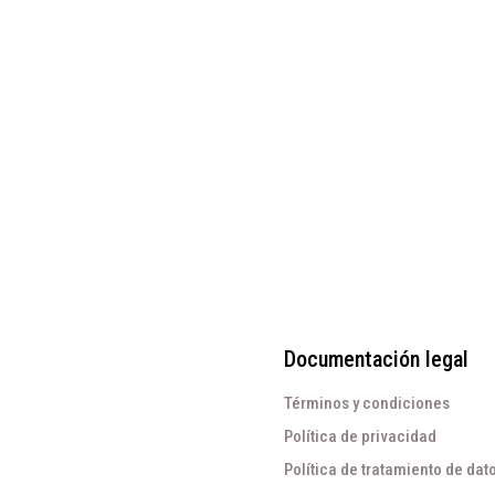
alizadas
con verde
 rosado en
menta
ro
$
249.000
.000
Documentación legal
Términos y condiciones
Política de privacidad
Política de tratamiento de dat