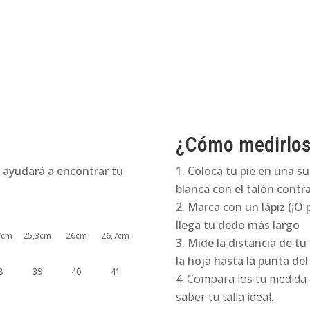
¿Cómo medirlo
 ayudará a encontrar tu
Coloca tu pie en una su
blanca con el talón contra
Marca con un lápiz (¡O 
llega tu dedo más largo
7cm
25,3cm
26cm
26,7cm
Mide la distancia de tu
la hoja hasta la punta de
8
39
40
41
Compara los tu medida e
saber tu talla ideal.