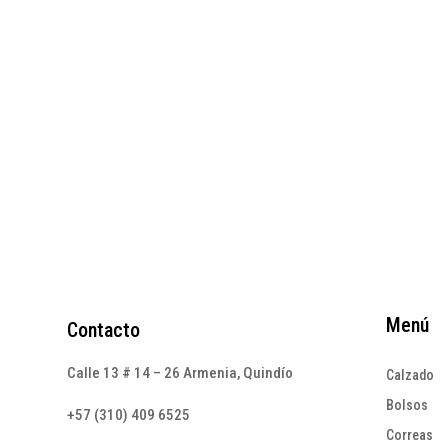
bajitas
met
con
$
225.000
cue
$
265
Menú
Contacto
Calle 13 # 14 – 26 Armenia, Quindío
Calzado
Bolsos
+57 (310) 409 6525
Correas