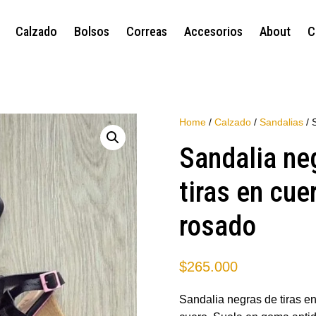
Calzado
Bolsos
Correas
Accesorios
About
C
Home
/
Calzado
/
Sandalias
/ 
Sandalia ne
tiras en cue
rosado
$
265.000
Sandalia negras de tiras e