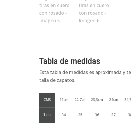
Tabla de medidas
Esta tabla de medidas es aproximada y te
talla de zapatos.
CMS
22cm
22,7cm
23,3cm
24cm
24,
Talla
34
35
36
37
3