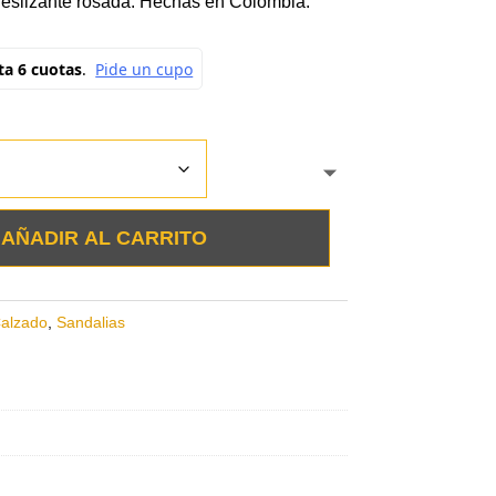
deslizante rosada. Hechas en Colombia.
AÑADIR AL CARRITO
alzado
,
Sandalias