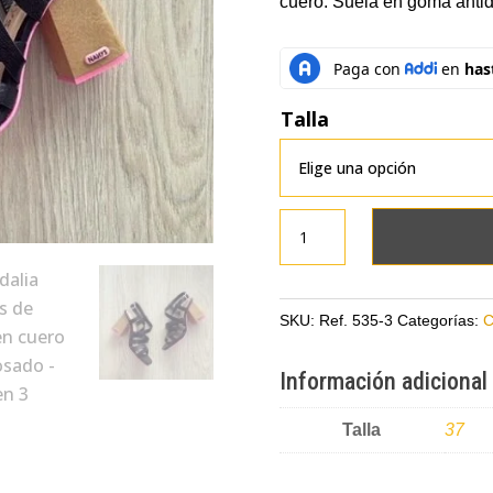
cuero. Suela en goma anti
Talla
Sandalia
negras
de
tiras
SKU:
Ref. 535-3
Categorías:
C
en
cuero
Información adicional
con
rosado
Talla
37
cantidad