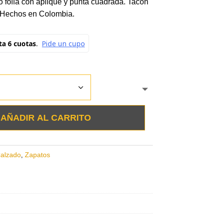
o folia con aplique y punta cuadrada. Tacón
. Hechos en Colombia.
AÑADIR AL CARRITO
alzado
,
Zapatos