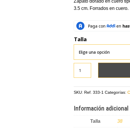
Zapato dorado en cuero tip
3.5 cm. Forrados en cuero
Talla
Zapato
dorado
en
cuero
SKU:
Ref. 333-1
Categorías:
C
tipo
folia
Información adicional
con
aplique
Talla
38
y