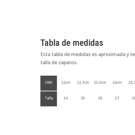
Tabla de medidas
Esta tabla de medidas es aproximada y te
talla de zapatos.
CMS
22cm
22,7cm
23,3cm
24cm
24,
Talla
34
35
36
37
3