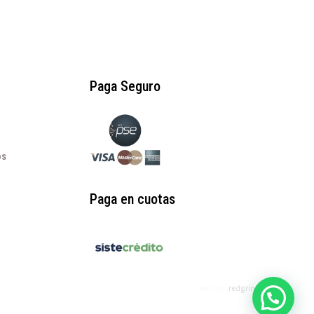
Paga Seguro
os
Paga en cuotas
web by:
redgrinblu