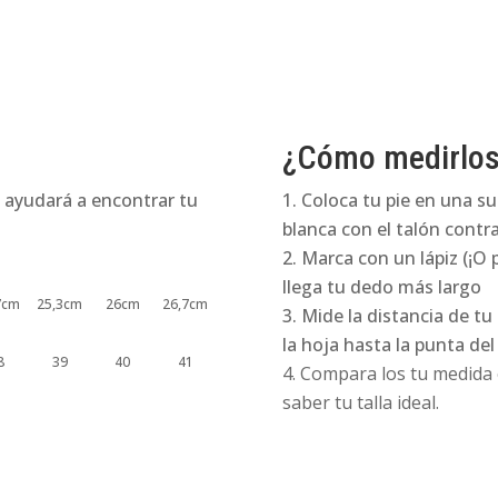
punta
cuadrada
cantidad
¿Cómo medirlo
 ayudará a encontrar tu
Coloca tu pie en una su
blanca con el talón contra
Marca con un lápiz (¡O 
llega tu dedo más largo
7cm
25,3cm
26cm
26,7cm
Mide la distancia de tu
la hoja hasta la punta de
8
39
40
41
Compara los tu medida e
saber tu talla ideal.