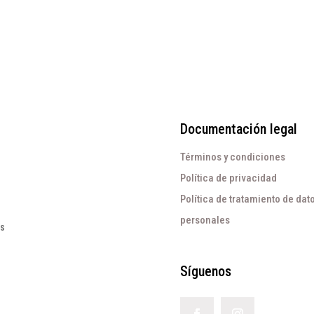
era:
es:
$228.000.
$60.000.
$209.000.
$60.000.
Documentación legal
Términos y condiciones
Política de privacidad
Política de tratamiento de dat
personales
os
Síguenos