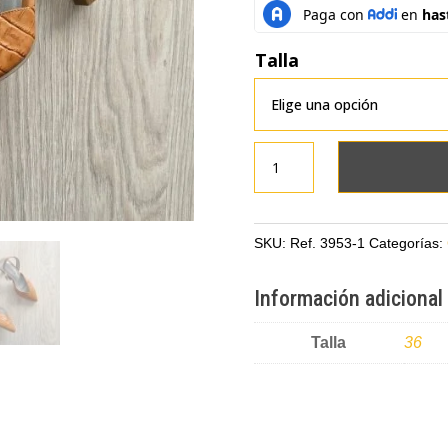
Talla
Zapatos
altos
miel
en
SKU:
Ref. 3953-1
Categorías:
cuero
cantidad
Información adicional
Talla
36