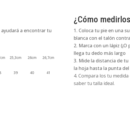
¿Cómo medirlo
 ayudará a encontrar tu
Coloca tu pie en una su
blanca con el talón contra
Marca con un lápiz (¡O 
llega tu dedo más largo
7cm
25,3cm
26cm
26,7cm
Mide la distancia de tu
la hoja hasta la punta de
8
39
40
41
Compara los tu medida e
saber tu talla ideal.