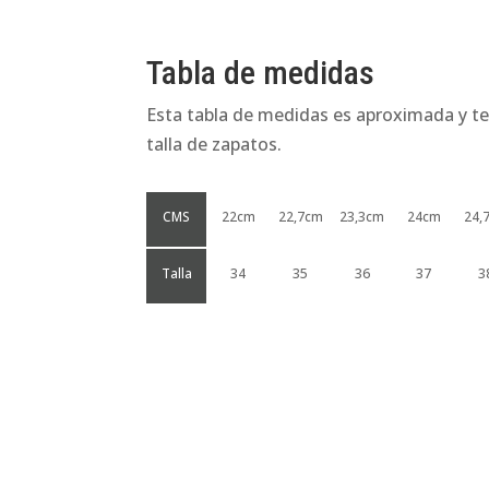
Tabla de medidas
Esta tabla de medidas es aproximada y te
talla de zapatos.
CMS
22cm
22,7cm
23,3cm
24cm
24,
Talla
34
35
36
37
3
Productos relacionados