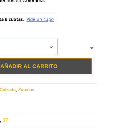
Hechos en Colombia.
AÑADIR AL CARRITO
Calzado
,
Zapatos
,
37