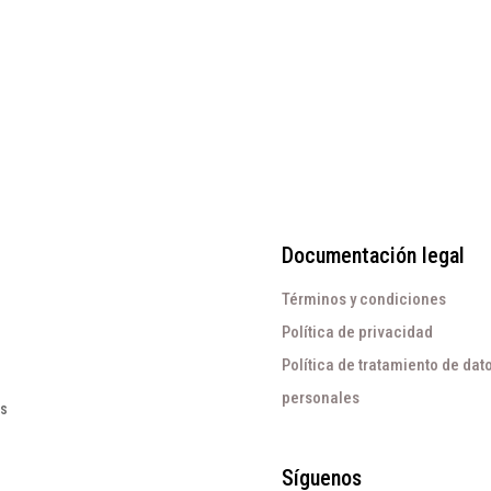
El
El
.000
$
129.000
precio
precio
original
actual
era:
es:
$215.000.
$129.000.
Documentación legal
Términos y condiciones
Política de privacidad
Política de tratamiento de dat
personales
os
Síguenos