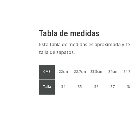
Tabla de medidas
Esta tabla de medidas es aproximada y te
talla de zapatos.
CMS
22cm
22,7cm
23,3cm
24cm
24,
Talla
34
35
36
37
3