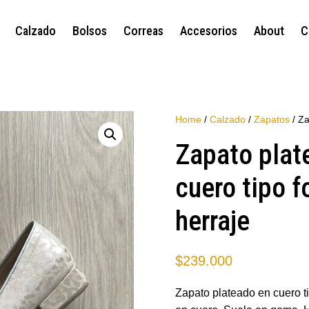
Calzado
Bolsos
Correas
Accesorios
About
C
Home
/
Calzado
/
Zapatos
/ Za
Zapato plat
cuero tipo f
herraje
$
239.000
Zapato plateado en cuero ti