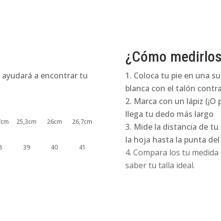
¿Cómo medirlo
 ayudará a encontrar tu
Coloca tu pie en una su
blanca con el talón contra
Marca con un lápiz (¡O 
llega tu dedo más largo
7cm
25,3cm
26cm
26,7cm
Mide la distancia de tu
la hoja hasta la punta de
8
39
40
41
Compara los tu medida e
saber tu talla ideal.