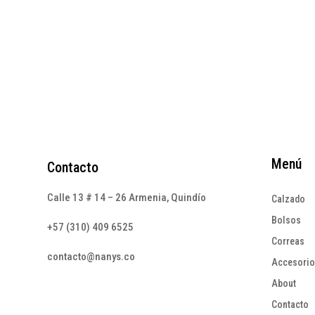
$
215
Menú
Contacto
Calle 13 # 14 – 26 Armenia, Quindío
Calzado
Bolsos
+57 (310) 409 6525
Correas
contacto@nanys.co
Accesori
About
Contacto