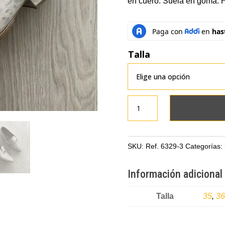
en cuero. Suela en goma. 
Talla
Zapato
plateado
en
cuero
SKU:
Ref. 6329-3
Categorías:
tipo
folia
Información adicional
con
herraje
Talla
35
,
36
cantidad