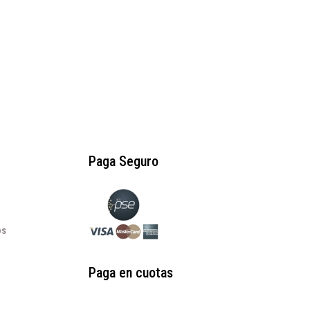
precio
precio
original
actual
era:
es:
$215.000.
$89.000.
Paga Seguro
os
Paga en cuotas