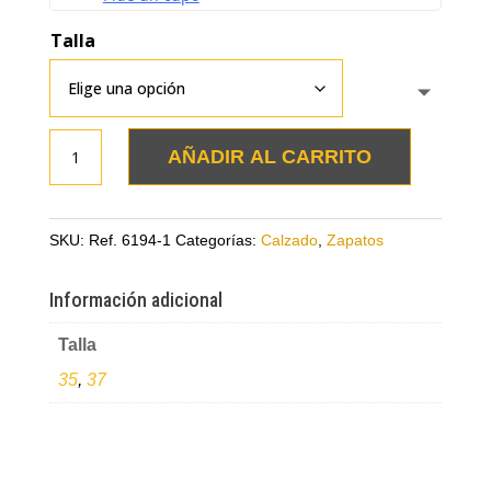
Talla
Zapato
AÑADIR AL CARRITO
bajito
plateado
en
SKU:
Ref. 6194-1
Categorías:
Calzado
,
Zapatos
cuero
cantidad
Información adicional
Talla
35
,
37