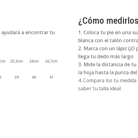
¿Cómo medirlo
 ayudará a encontrar tu
Coloca tu pie en una su
blanca con el talón contra
Marca con un lápiz (¡O 
llega tu dedo más largo
7cm
25,3cm
26cm
26,7cm
Mide la distancia de tu
la hoja hasta la punta de
8
39
40
41
Compara los tu medida e
saber tu talla ideal.