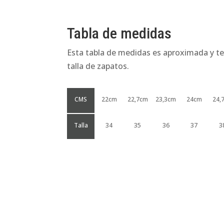
Tabla de medidas
Esta tabla de medidas es aproximada y te
talla de zapatos.
CMS
22cm
22,7cm
23,3cm
24cm
24,
Talla
34
35
36
37
3
Productos relacionados