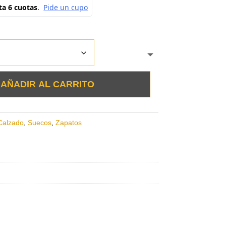
AÑADIR AL CARRITO
Calzado
,
Suecos
,
Zapatos