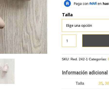
Talla
Suecos
palo
rosa
con
SKU:
Red. 242-1
Categorías:
oro
rosa
Información adicional
en
cuero
Talla
35
,
36
cantidad