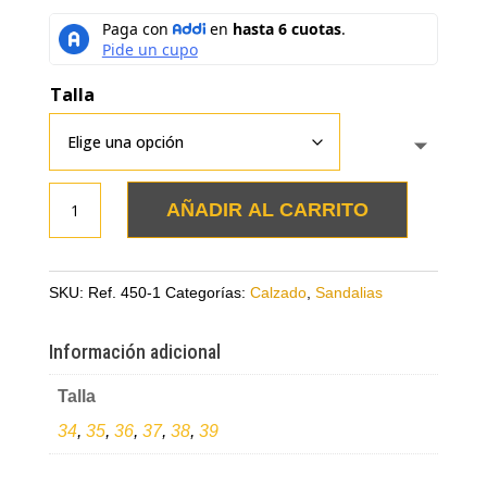
Talla
Sandalias
AÑADIR AL CARRITO
taupe
en
cuero
SKU:
Ref. 450-1
Categorías:
Calzado
,
Sandalias
con
grabado
Información adicional
en
Talla
láser
cantidad
34
,
35
,
36
,
37
,
38
,
39