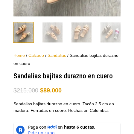
Home
/
Calzado
/
Sandalias
/ Sandalias bajitas durazno
en cuero
Sandalias bajitas durazno en cuero
El
El
$
215.000
$
89.000
precio
precio
Sandalias bajitas durazno en cuero. Tacón 2.5 cm en
original
actual
madera. Forradas en cuero. Hechas en Colombia.
era:
es:
$215.000.
$89.000.