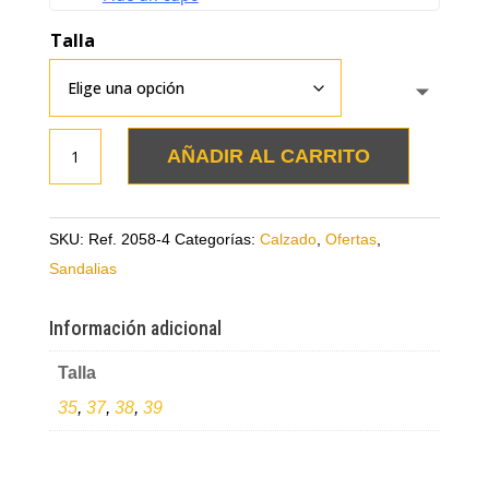
Talla
Sandalias
AÑADIR AL CARRITO
bajitas
durazno
en
SKU:
Ref. 2058-4
Categorías:
Calzado
,
Ofertas
,
cuero
Sandalias
cantidad
Información adicional
Talla
35
,
37
,
38
,
39