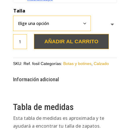
Talla
Botines
AÑADIR AL CARRITO
metalizado
fosil
en
SKU:
Ref. fosil
Categorías:
Botas y botines
,
Calzado
cuero
cantidad
Información adicional
Tabla de medidas
Esta tabla de medidas es aproximada y te
ayudará a encontrar tu talla de zapatos.