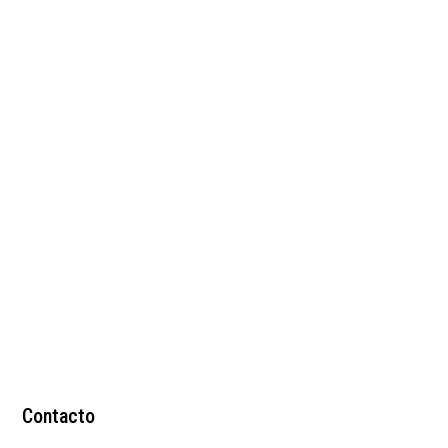
Botines negros en
cuero
$
248.000
Contacto