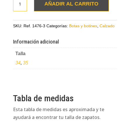
AÑADIR AL CARRITO
en
cuero
folia
SKU:
Ref. 1476-3
Categorías:
Botas y botines
,
Calzado
blanca
con
Información adicional
abertura
Talla
cantidad
34
,
35
Tabla de medidas
Esta tabla de medidas es aproximada y te
ayudará a encontrar tu talla de zapatos.