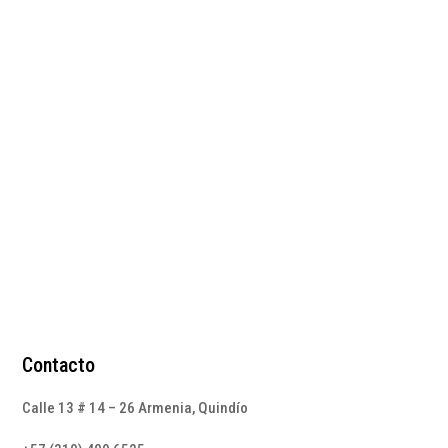
Botines negros en
cuero con suela alta
$
235.000
Contacto
Calle 13 # 14 – 26 Armenia, Quindío