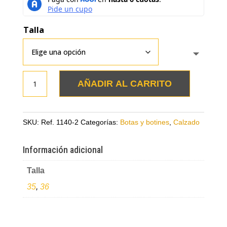
Talla
Botines
AÑADIR AL CARRITO
capuchino
en
cuero
SKU:
Ref. 1140-2
Categorías:
Botas y botines
,
Calzado
cantidad
Información adicional
Talla
35
,
36