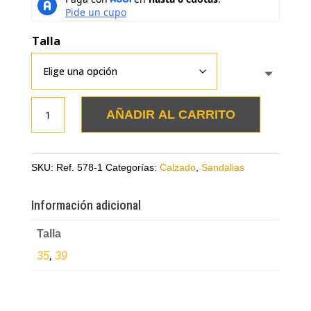
Talla
Sandalia
AÑADIR AL CARRITO
miel
en
cuero
SKU:
Ref. 578-1
Categorías:
Calzado
,
Sandalias
grabado
cantidad
Información adicional
Talla
35
,
39