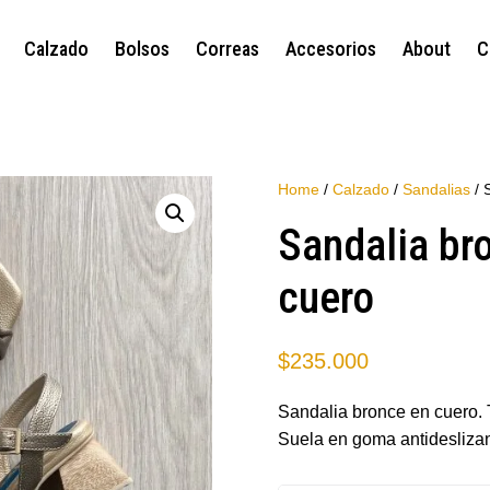
Calzado
Bolsos
Correas
Accesorios
About
C
Home
/
Calzado
/
Sandalias
/ 
Sandalia br
cuero
$
235.000
Sandalia bronce en cuero. 
Suela en goma antidesliza