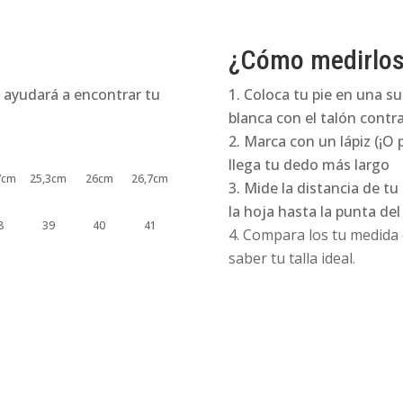
¿Cómo medirlo
 ayudará a encontrar tu
Coloca tu pie en una su
blanca con el talón contra
Marca con un lápiz (¡O 
llega tu dedo más largo
7cm
25,3cm
26cm
26,7cm
Mide la distancia de tu
la hoja hasta la punta de
8
39
40
41
Compara los tu medida e
saber tu talla ideal.