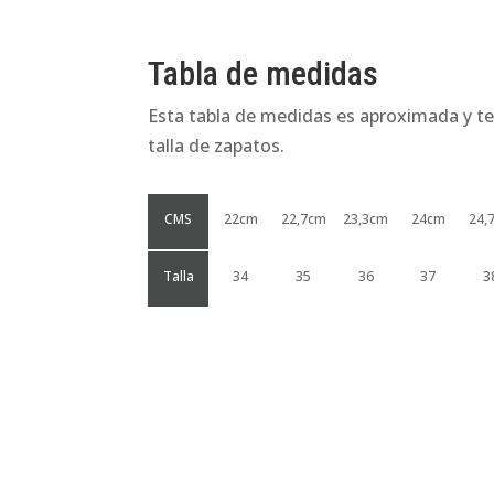
Tabla de medidas
Esta tabla de medidas es aproximada y te
talla de zapatos.
CMS
22cm
22,7cm
23,3cm
24cm
24,
Talla
34
35
36
37
3
Productos relacionados