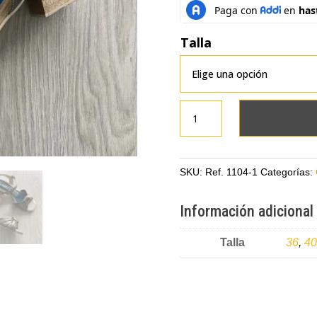
Talla
Sandalia
bronce
en
cuero
SKU:
Ref. 1104-1
Categorías:
cantidad
Información adicional
Talla
36
,
40