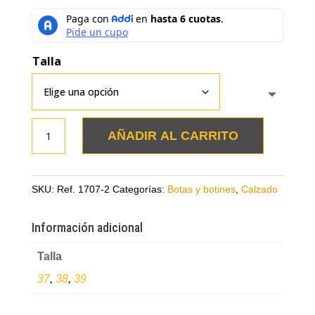
Talla
Botines
AÑADIR AL CARRITO
dorados
en
cuero
SKU:
Ref. 1707-2
Categorías:
Botas y botines
,
Calzado
con
tacón
Información adicional
en
Talla
madera
cantidad
37
,
38
,
39