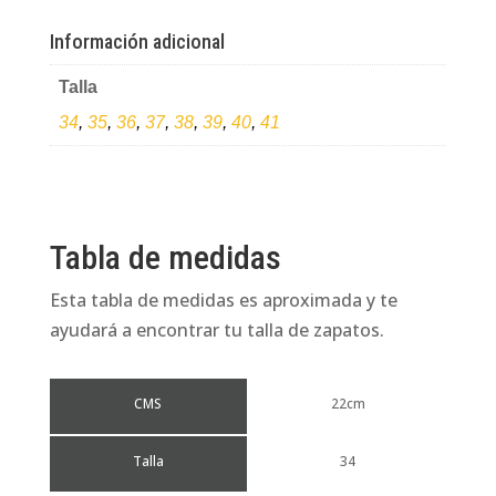
cuero
cantidad
Información adicional
Talla
34
,
35
,
36
,
37
,
38
,
39
,
40
,
41
Tabla de medidas
Esta tabla de medidas es aproximada y te
ayudará a encontrar tu talla de zapatos.
CMS
22cm
Talla
34