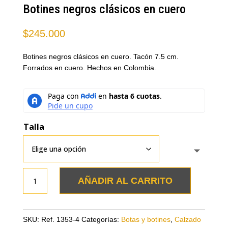
Botines negros clásicos en cuero
$
245.000
Botines negros clásicos en cuero. Tacón 7.5 cm.
Forrados en cuero. Hechos en Colombia.
Talla
Botines
AÑADIR AL CARRITO
negros
clásicos
en
SKU:
Ref. 1353-4
Categorías:
Botas y botines
,
Calzado