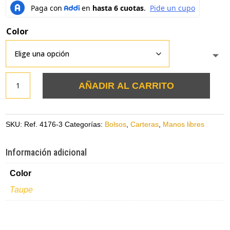
Color
Bolso
AÑADIR AL CARRITO
folia
taupe
en
SKU:
Ref. 4176-3
Categorías:
Bolsos
,
Carteras
,
Manos libres
cuero
manos
Información adicional
libre
Color
cantidad
Taupe