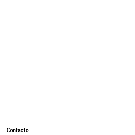
Bolso rojo en cuero tipo
folia con cadena
$
199.000
Contacto