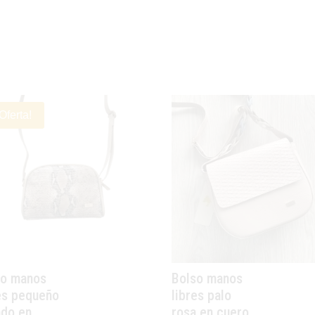
Oferta!
so manos
Bolso manos
es pequeño
libres palo
ado en
rosa en cuero