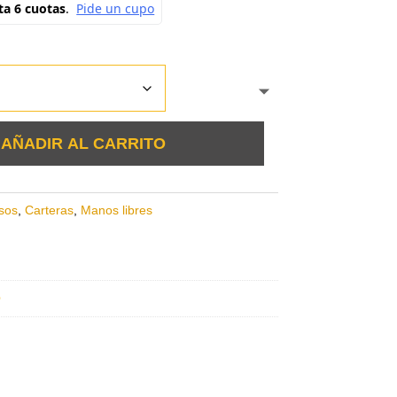
AÑADIR AL CARRITO
sos
,
Carteras
,
Manos libres
e