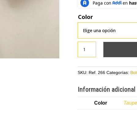
Color
Bolso
en
cuero
con
SKU:
Ref. 266
Categorías:
Bol
tira
de
Información adicional
flecos
cantidad
Color
Taup