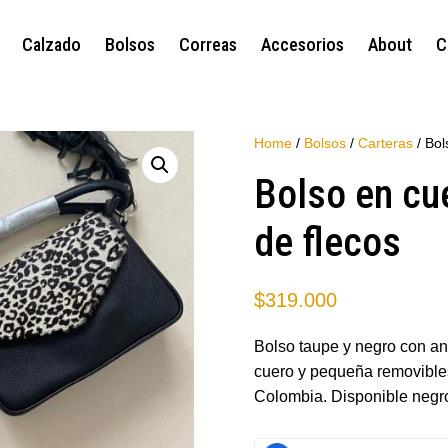
Calzado
Bolsos
Correas
Accesorios
About
C
Home
/
Bolsos
/
Carteras
/ Bol
Bolso en cue
de flecos
$
319.000
Bolso taupe y negro con ani
cuero y pequeña removible
Colombia. Disponible negro