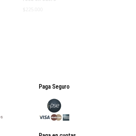
$
225.000
Paga Seguro
os
Paga en cuotas