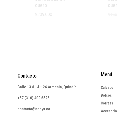
cuero
cue
$
209.000
$
168
Menú
Contacto
Calle 13 # 14 – 26 Armenia, Quindío
Calzado
Bolsos
+57 (310) 409 6525
Correas
contacto@nanys.co
Accesori