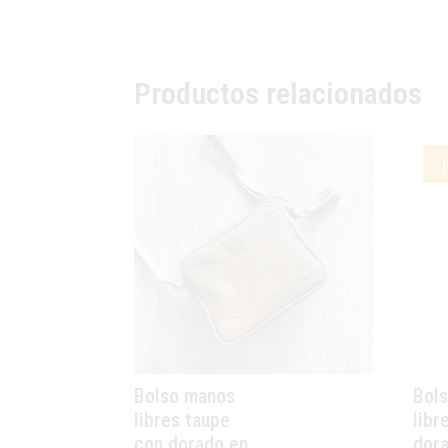
Productos relacionados
¡
Bolso manos
Bol
libres taupe
libr
con dorado en
dor