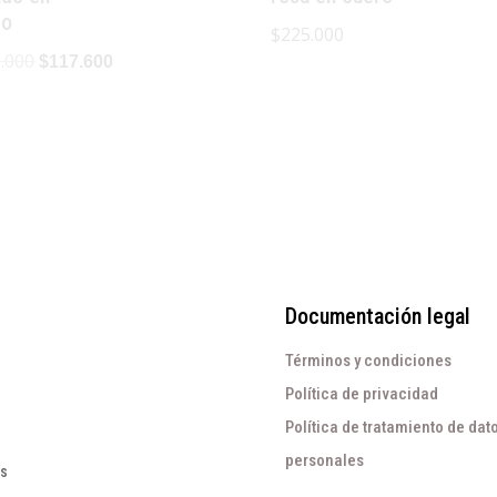
ro
$
225.000
El
El
.000
$
117.600
precio
precio
original
actual
era:
es:
$168.000.
$117.600.
Documentación legal
Términos y condiciones
Política de privacidad
Política de tratamiento de dat
personales
os