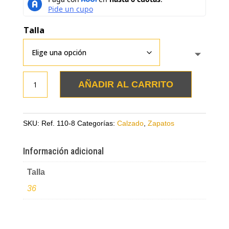
Talla
Baletas
AÑADIR AL CARRITO
animal
print
jirafa
SKU:
Ref. 110-8
Categorías:
Calzado
,
Zapatos
en
cuero
Información adicional
cantidad
Talla
36