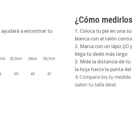
¿Cómo medirlo
 ayudará a encontrar tu
Coloca tu pie en una su
blanca con el talón contra
Marca con un lápiz (¡O 
llega tu dedo más largo
7cm
25,3cm
26cm
26,7cm
Mide la distancia de tu
la hoja hasta la punta de
8
39
40
41
Compara los tu medida e
saber tu talla ideal.