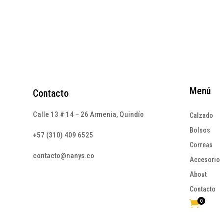
original
actual
era:
es:
$215.000.
$129.000.
Menú
Contacto
Calle 13 # 14 – 26 Armenia, Quindío
Calzado
Bolsos
+57 (310) 409 6525
Correas
contacto@nanys.co
Accesori
About
Contacto
0
