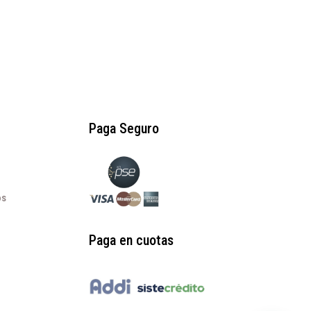
$247.000.
$148.200.
Paga Seguro
os
Paga en cuotas