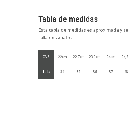
Tabla de medidas
Esta tabla de medidas es aproximada y te
talla de zapatos.
CMS
22cm
22,7cm
23,3cm
24cm
24,
Talla
34
35
36
37
3
Productos relacionados