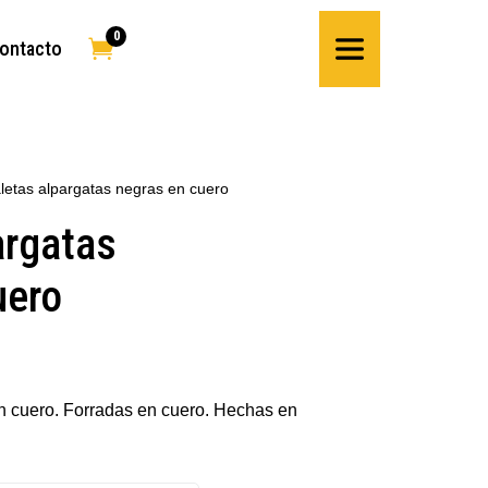
0

ontacto
letas alpargatas negras en cuero
argatas
uero
n cuero. Forradas en cuero. Hechas en