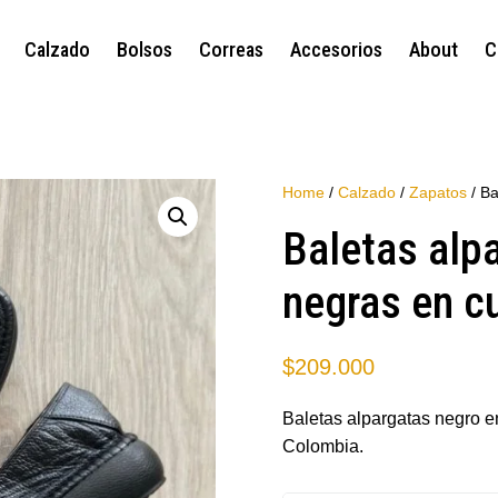
Calzado
Bolsos
Correas
Accesorios
About
C
Home
/
Calzado
/
Zapatos
/ Ba
Baletas alp
negras en c
$
209.000
Baletas alpargatas negro e
Colombia.