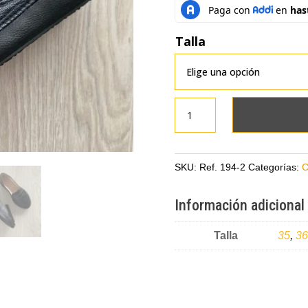
Talla
Baletas
alpargatas
negras
en
SKU:
Ref. 194-2
Categorías:
C
cuero
cantidad
Información adicional
Talla
35
,
36