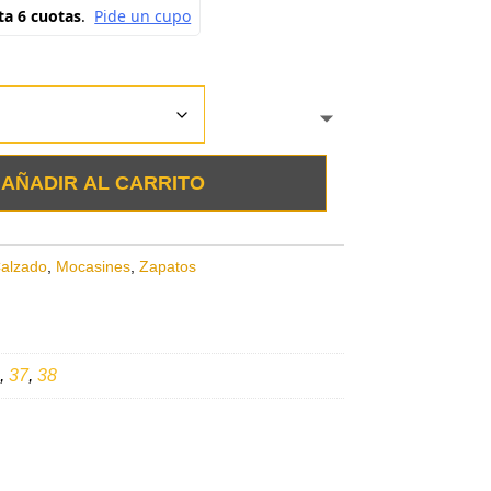
AÑADIR AL CARRITO
alzado
,
Mocasines
,
Zapatos
,
37
,
38