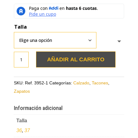
Talla
Zapatos
AÑADIR AL CARRITO
negros
con
blanco
SKU:
Ref. 3952-1
Categorías:
Calzado
,
Tacones
,
en
Zapatos
cuero
tipo
Información adicional
charol
Talla
cantidad
36
,
37