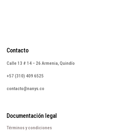
era:
es:
$228.000.
$60.000.
Contacto
Calle 13 # 14 – 26 Armenia, Quindío
+57 (310) 409 6525
contacto@nanys.co
Documentación legal
Términos y condiciones