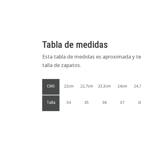
Tabla de medidas
Esta tabla de medidas es aproximada y te
talla de zapatos.
CMS
22cm
22,7cm
23,3cm
24cm
24,
Talla
34
35
36
37
3