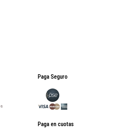
precio
precio
original
actual
era:
es:
$210.000.
$60.000.
.
Paga Seguro
os
Paga en cuotas