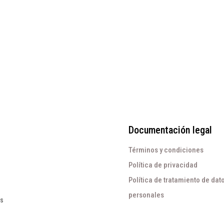
precio
precio
El
El
$
255.000
original
actual
$
127.500
precio
precio
era:
es:
original
actual
$195.000.
$60.000.
era:
es:
$255.000.
$127.500
Documentación legal
Términos y condiciones
Política de privacidad
Política de tratamiento de dat
personales
os