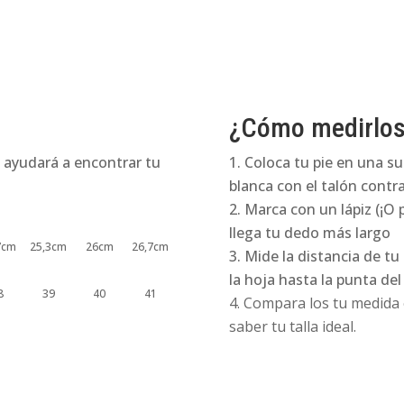
cantidad
¿Cómo medirlo
 ayudará a encontrar tu
Coloca tu pie en una su
blanca con el talón contra
Marca con un lápiz (¡O 
llega tu dedo más largo
7cm
25,3cm
26cm
26,7cm
Mide la distancia de tu
la hoja hasta la punta de
8
39
40
41
Compara los tu medida e
saber tu talla ideal.