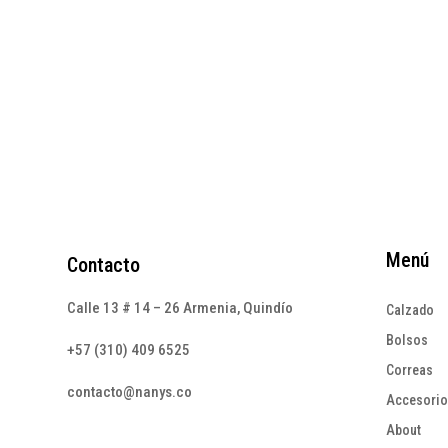
precio
precio
original
actual
era:
es:
$247.000.
$148.200.
Menú
Contacto
Calle 13 # 14 – 26 Armenia, Quindío
Calzado
Bolsos
+57 (310) 409 6525
Correas
contacto@nanys.co
Accesori
About