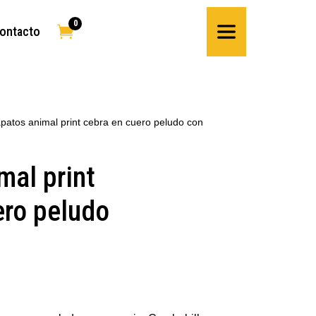
0

ontacto
patos animal print cebra en cuero peludo con
mal print
ero peludo