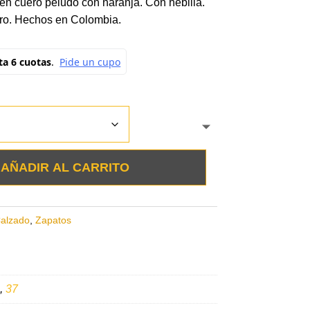
 en cuero peludo con naranja. Con hebilla.
ero. Hechos en Colombia.
AÑADIR AL CARRITO
alzado
,
Zapatos
,
37