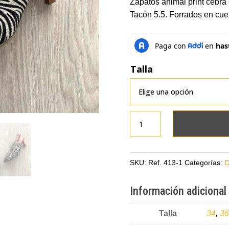
Zapatos animal print cebra
Tacón 5.5. Forrados en cu
Talla
Zapatos
animal
print
cebra
SKU:
Ref. 413-1
Categorías:
C
en
cuero
Información adicional
peludo
con
Talla
34
,
36
naranja