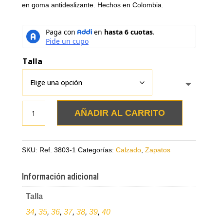
en goma antideslizante. Hechos en Colombia.
Talla
Zapato
AÑADIR AL CARRITO
clásico
azul
en
SKU:
Ref. 3803-1
Categorías:
Calzado
,
Zapatos
cuero
cantidad
Información adicional
Talla
34
,
35
,
36
,
37
,
38
,
39
,
40