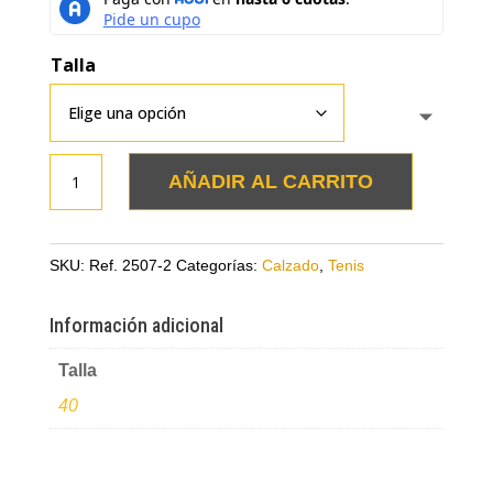
Talla
Tenis
AÑADIR AL CARRITO
negros
en
cuero
SKU:
Ref. 2507-2
Categorías:
Calzado
,
Tenis
liso
y
Información adicional
grabado
Talla
cantidad
40