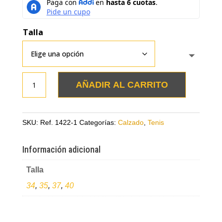
Talla
Tenis
AÑADIR AL CARRITO
talco
con
taupe
SKU:
Ref. 1422-1
Categorías:
Calzado
,
Tenis
animal
print,
Información adicional
naranja
Talla
y
verde
34
,
35
,
37
,
40
limón
en