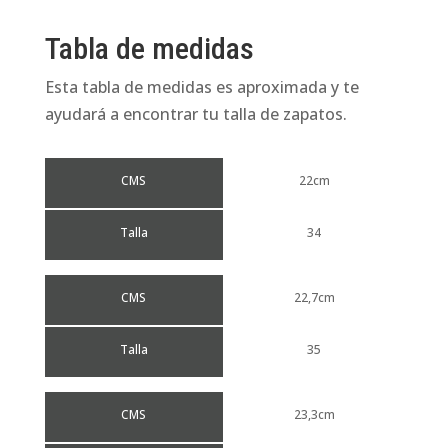
cuero
cantidad
Tabla de medidas
Esta tabla de medidas es aproximada y te
ayudará a encontrar tu talla de zapatos.
CMS
22cm
Talla
34
CMS
22,7cm
Talla
35
CMS
23,3cm