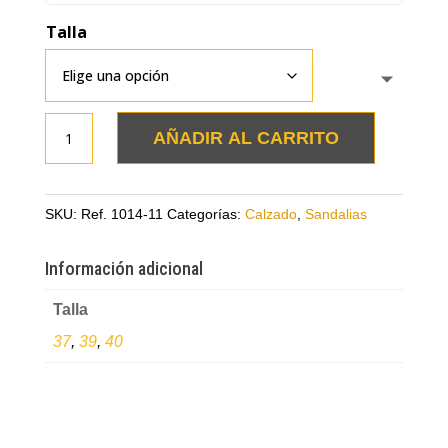
Talla
Sandalias
AÑADIR AL CARRITO
tigrillo
en
cuero
SKU:
Ref. 1014-11
Categorías:
Calzado
,
Sandalias
cantidad
Información adicional
Talla
37
,
39
,
40