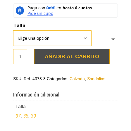
Talla
Sandalias
AÑADIR AL CARRITO
plateadas
en
cuero
SKU:
Ref. 4373-3
Categorías:
Calzado
,
Sandalias
despuntadas
cantidad
Información adicional
Talla
37
,
38
,
39