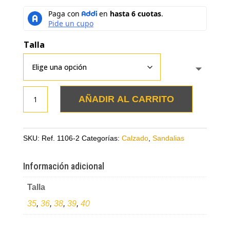
Talla
Sandalias
AÑADIR AL CARRITO
amarillas
en
cuero
SKU:
Ref. 1106-2
Categorías:
Calzado
,
Sandalias
con
plataforma
Información adicional
en
Talla
yute
cantidad
35
,
36
,
38
,
39
,
40