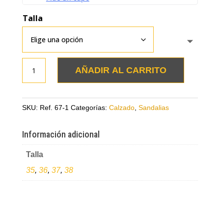
Talla
Sandalia
AÑADIR AL CARRITO
caño
fusil
en
SKU:
Ref. 67-1
Categorías:
Calzado
,
Sandalias
cuero
cantidad
Información adicional
Talla
35
,
36
,
37
,
38