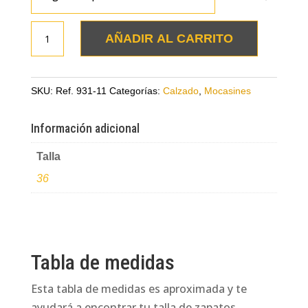
Mocasines
AÑADIR AL CARRITO
rojos
en
cuero
SKU:
Ref. 931-11
Categorías:
Calzado
,
Mocasines
con
trenza
Información adicional
cantidad
Talla
36
Tabla de medidas
Esta tabla de medidas es aproximada y te
ayudará a encontrar tu talla de zapatos.