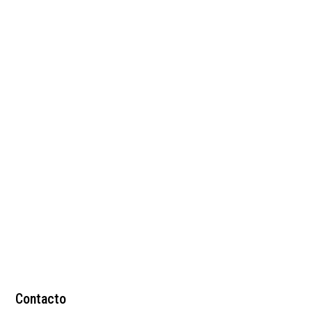
Tenis rojos en cuero
liso y grabado
$
189.000
Contacto